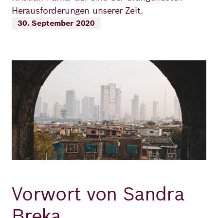
Herausforderungen unserer Zeit.
Richard
30. September 2020
von
Weizsäcker
Bild
Forum
Veranstaltungen
Perspectives
Deutsch
Englisch
Vorwort von Sandra
Breka,