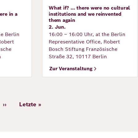
What if? … there were no cultural
Veranstaltung
ere in a
institutions and we reinvented
them again
2. Jun.
he Berlin
16:00 – 16:00 Uhr, at the Berlin
Robert
Representative Office, Robert
ische
Bosch Stiftung Französische
n
Straße 32, 10117 Berlin
Zur Veranstaltung
››
Letzte »
e
Nächste
Letzte
Seite
Seite