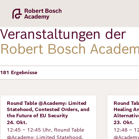
Direkt
zum
Inhalt
Veranstaltungen der
Robert Bosch Acade
181
Ergebnisse
Academy
Fellowship
Round Table @Academy: Limited
Round Ta
Veranstaltung
Veranstal
Statehood, Contested Orders, and
Healing A
the Future of EU Security
Alternati
24. Okt.
23. Okt.
Fellows
12:45 – 12:45 Uhr, Round Table
12:48 – 1
@Academy: Limited Statehood,
@Academy: