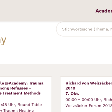
Acade
Volltextsuche
my
ble @Academy: Trauma
Richard von Weizsäcke
tung
Veranstaltung
mong Refugees –
2018
ve Treatment Methods
7. Okt.
00:00 – 00:00 Uhr, Ric
2:48 Uhr, Round Table
Weizsäcker Forum 201
 Trauma Healing