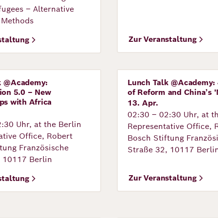
ugees – Alternative
 Methods
Zur Veranstaltung
staltung
k @Academy:
Lunch Talk @Academy: 
tung
Veranstaltung
ion 5.0 – New
of Reform and China’s '
ps with Africa
13. Apr.
02:30 – 02:30 Uhr, at t
:30 Uhr, at the Berlin
Representative Office, 
tive Office, Robert
Bosch Stiftung Französ
ftung Französische
Straße 32, 10117 Berli
, 10117 Berlin
Zur Veranstaltung
staltung