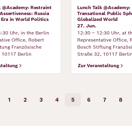
k @Academy: Restraint
Lunch Talk @Academy:
tung
Veranstaltung
 Assertiveness: Russia
Transational Public Sph
Era in World Politics
Globalized World
27. Jun.
:30 Uhr, in the Berlin
12:30 – 12:30 Uhr, at t
tive Office, Robert
Representative Office, 
ftung Französische
Bosch Stiftung Französ
, 10117 Berlin
Straße 32, 10117 Berli
staltung
Zur Veranstaltung
rierung
1
2
3
4
5
6
7
8
rherige
Seite
Seite
Seite
Seite
Seite
Seite
Seite
Seit
ite