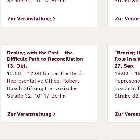
Straße 32, 10117 Berlin
Straße 32
Zur Veranstaltung
Zur Veran
Dealing with the Past – the
“Bearing 
Veranstaltung
Veranstal
Difficult Path to Reconciliation
Role in a 
13. Okt.
27. Sep.
12:00 – 12:00 Uhr, at the Berlin
19:00 – 19
Representative Office, Robert
Representa
Bosch Stiftung Französische
Bosch Sti
Straße 32, 10117 Berlin
Straße 32
Zur Veranstaltung
Zur Veran