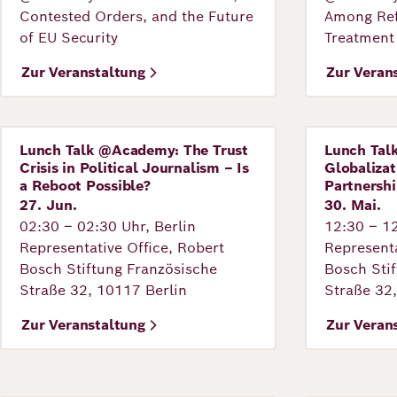
Contested Orders, and the Future
Among Ref
Richard
of EU Security
Treatment
von
Zur Veranstaltung
Zur Veran
Weizsäcker
Forum
Lunch Talk @Academy: The Trust
Lunch Tal
Veranstaltung
Veranstal
Crisis in Political Journalism – Is
Globalizat
a Reboot Possible?
Partnershi
Veranstaltungen
27. Jun.
30. Mai.
02:30 – 02:30 Uhr, Berlin
12:30 – 12
Representative Office, Robert
Representa
Perspectives
Bosch Stiftung Französische
Bosch Sti
Straße 32, 10117 Berlin
Straße 32
Zur Veranstaltung
Zur Veran
Deutsch
Englisch