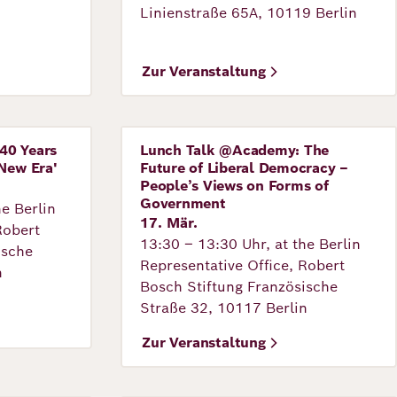
Linienstraße 65A, 10119 Berlin
Zur Veranstaltung
40 Years
Lunch Talk @Academy: The
Veranstaltung
New Era'
Future of Liberal Democracy –
People’s Views on Forms of
Government
he Berlin
17. Mär.
Robert
13:30 – 13:30 Uhr, at the Berlin
ische
Representative Office, Robert
n
Bosch Stiftung Französische
Straße 32, 10117 Berlin
Zur Veranstaltung