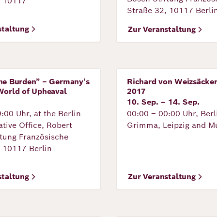
, 10117
Straße 32, 10117 Berli
staltung
Zur Veranstaltung
the Burden” – Germany’s
Richard von Weizsäcke
tung
Veranstaltung
World of Upheaval
2017
10. Sep. – 14. Sep.
:00 Uhr, at the Berlin
00:00 – 00:00 Uhr, Berl
tive Office, Robert
Grimma, Leipzig and M
ftung Französische
, 10117 Berlin
staltung
Zur Veranstaltung