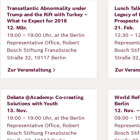
Transatlantic Abnormality under
Lunch Tal
Veranstaltung
Veranstal
Trump and the Rift with Turkey –
Legacy of 
What to Expect for 2018
Prospects 
12. Mär.
21. Feb.
19:00 – 19:00 Uhr, at the Berlin
12:30 – 12
Representative Office, Robert
Representa
Bosch Stiftung Französische
Bosch Sti
Straße 32, 10117 Berlin
Straße 32
Zur Veranstaltung
Zur Veran
Debate @Academy: Co-creating
World Ref
Veranstaltung
Veranstal
Solutions with Youth
Berlin
13. Nov.
12. Nov. –
19:00 – 19:00 Uhr, at the Berlin
09:00 – 15
Representative Office, Robert
Representa
Bosch Stiftung Französische
Bosch Sti