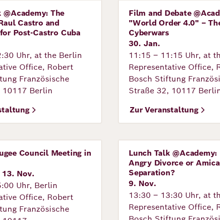
k @Academy: The
Film and Debate @Aca
tung
Veranstaltung
Raul Castro and
"World Order 4.0" – The
for Post-Castro Cuba
Cyberwars
30. Jan.
:30 Uhr, at the Berlin
11:15 – 11:15 Uhr, at t
tive Office, Robert
Representative Office, 
ftung Französische
Bosch Stiftung Französ
, 10117 Berlin
Straße 32, 10117 Berli
staltung
Zur Veranstaltung
ugee Council Meeting in
Lunch Talk @Academy: 
tung
Veranstaltung
Angry Divorce or Amica
Separation?
 13. Nov.
9. Nov.
:00 Uhr, Berlin
13:30 – 13:30 Uhr, at t
tive Office, Robert
Representative Office, 
ftung Französische
Bosch Stiftung Französ