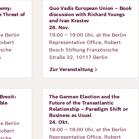
demy:
Quo Vadis European Union – Book
Veranstaltung
 Threat of
discussion with Richard Youngs
and Ivan Krastev
28. Nov.
he Berlin
19:00 – 19:00 Uhr, at the Berlin
Robert
Representative Office, Robert
ische
Bosch Stiftung Französische
n
Straße 32, 10117 Berlin
Zur Veranstaltung
Brexit:
The German Election and the
Veranstaltung
ble
Future of the Transatlantic
Relationship – Paradigm Shift or
Business as Usual
24. Okt.
he Berlin
18:00 – 18:00 Uhr, at the Berlin
Robert
Representative Office, Robert
ische