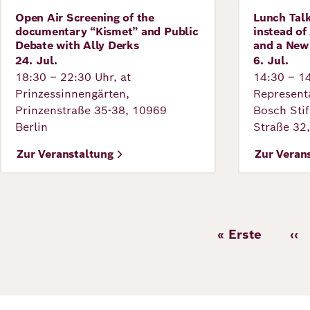
Open Air Screening of the
Lunch Tal
Veranstaltung
Veranstal
documentary “Kismet” and Public
instead of
Debate with Ally Derks
and a New 
24. Jul.
6. Jul.
18:30 – 22:30 Uhr, at
14:30 – 14
Prinzessinnengärten,
Representa
Prinzenstraße 35-38, 10969
Bosch Sti
Berlin
Straße 32
Zur Veranstaltung
Zur Veran
Seitennumme
« Erste
‹‹
Erste
Vo
Seite
Se