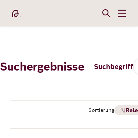
Direkt
zum
Inhalt
Fu
Suchergebnisse
Suchbegriff
Academy
Fellowship
Rele
Sortierung
Fellows