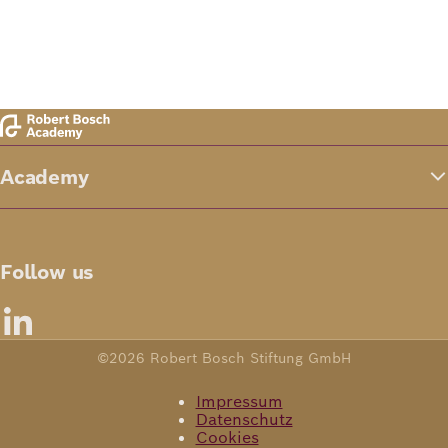
Richard
von
Weizsäcker
Forum
Academy
Veranstaltungen
Follow us
Perspectives
©2026 Robert Bosch Stiftung GmbH
Deutsch
Englisch
Impressum
Datenschutz
Cookies