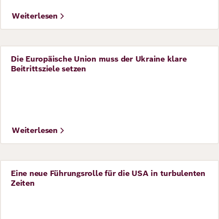
Weiterlesen
Die Europäische Union muss der Ukraine klare
Perspective
Beitrittsziele setzen
©
Robert Bosch Krankenhaus / Dominik Obertreis
Weiterlesen
Eine neue Führungsrolle für die USA in turbulenten
Perspective
Zeiten
©
IMAGO / Le Pictorium