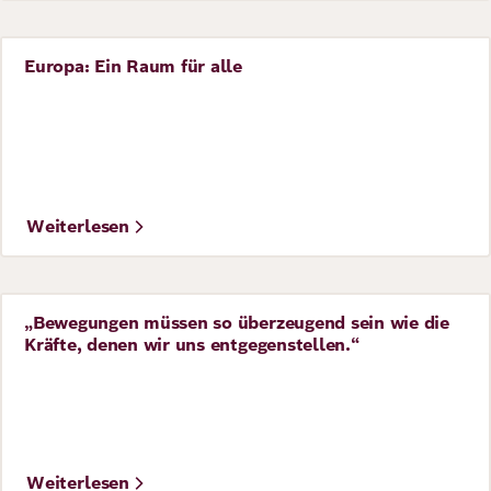
Europa: Ein Raum für alle
Story
©
Nicholas Lea Bruno
Weiterlesen
„Bewegungen müssen so überzeugend sein wie die
Interview
Kräfte, denen wir uns entgegenstellen.“
Weiterlesen