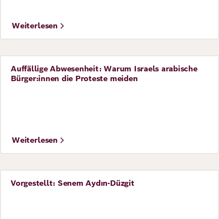
Weiterlesen
Auffällige Abwesenheit: Warum Israels arabische
Perspective
Bürger:innen die Proteste meiden
©
IMAGO / Panthermedia
Weiterlesen
Vorgestellt: Senem Aydın-Düzgit
Perspective
©
IMAGO / ZUMA Wire