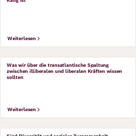
Käfig ist
©
Willem Deenik
Weiterlesen
Was wir über die transatlantische Spaltung
Vorlesung
zwischen illiberalen und liberalen Kräften wissen
sollten
Weiterlesen