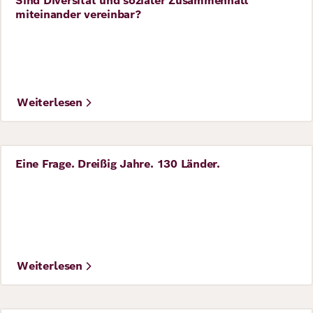
Sind Diversität und sozialer Zusammenhalt
Vorlesung
miteinander vereinbar?
©
©Anita Back
Weiterlesen
Eine Frage. Dreißig Jahre. 130 Länder.
Story
©
Anita Back
Weiterlesen