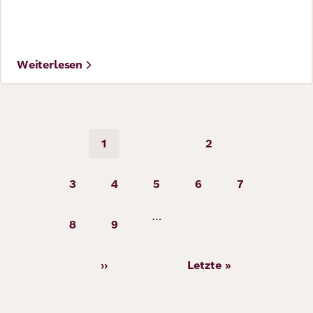
IMAGO / Future Image
Weiterlesen
Seitennummerierung
1
2
Seite
Seite
©
Patricia Haas / Deutscher Schulpreis 2022
3
4
5
6
7
Seite
Seite
Seite
Seite
Seite
…
8
9
Seite
Seite
››
Letzte »
Nächste
Letzte
Seite
Seite