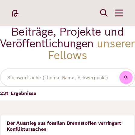
Direkt
zum
Inhalt
Beiträge, Projekte und
Veröffentlichungen
unserer
Fellows
Academy
Volltextsuche
231
Ergebnisse
Fellowship
Fellows
Der Ausstieg aus fossilen Brennstoffen verringert
Perspective
Konfliktursachen