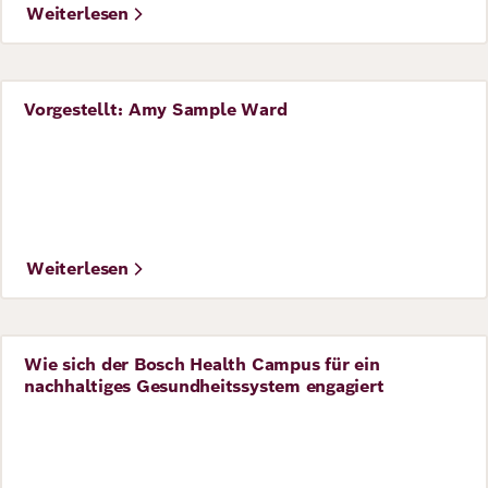
Weiterlesen
Vorgestellt: Amy Sample Ward
Perspective
©
IMAGO / Ute Grabowsky
Weiterlesen
Wie sich der Bosch Health Campus für ein
Perspective
nachhaltiges Gesundheitssystem engagiert