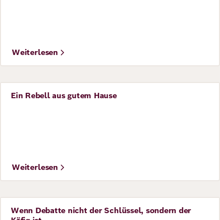
Richard
von
Weizsäcker
Weiterlesen
Forum
Ein Rebell aus gutem Hause
Story
Veranstaltungen
©
Riky Rick Foundation for the Promotion of Artivism
Perspectives
Weiterlesen
Deutsch
Englisch
Wenn Debatte nicht der Schlüssel, sondern der
Story