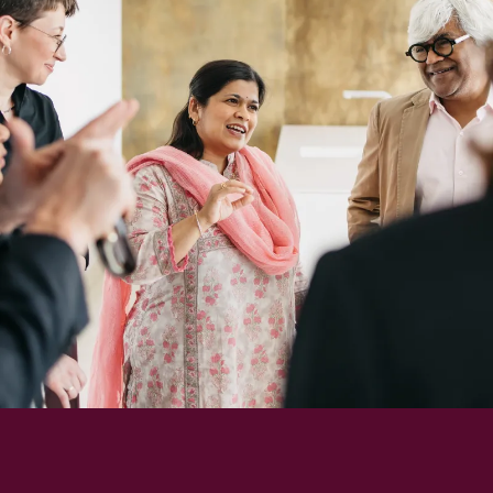
Richard
von
Weizsäcker
Forum
Veranstaltungen
Perspectives
Deutsch
Englisch