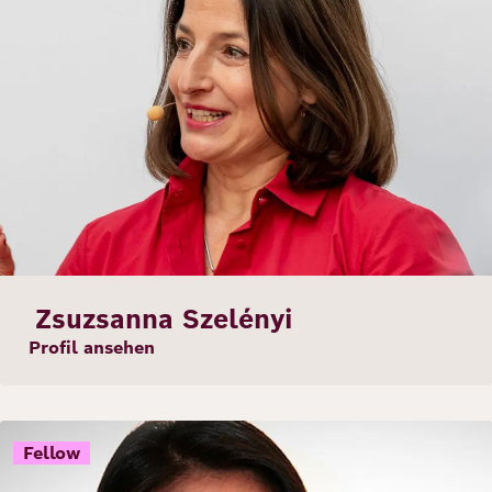
Zsuzsanna Szelényi
Profil ansehen
Bild
Fellow