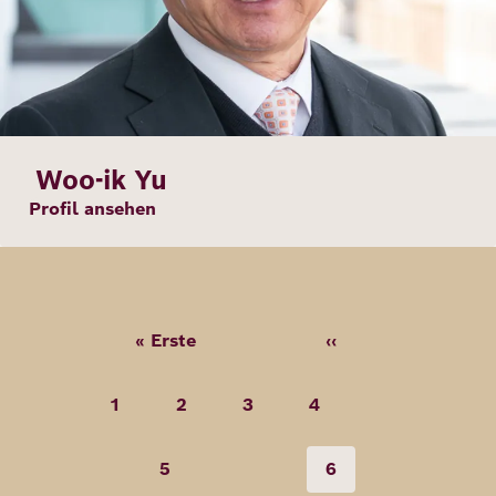
Woo-ik Yu
Profil ansehen
Seitennummerierung
« Erste
‹‹
Erste
Vorherige
Seite
Seite
1
2
3
4
Seite
Seite
Seite
Seite
5
6
Seite
Seite