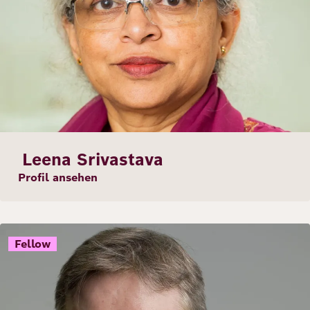
Richard
von
Weizsäcker
Forum
Veranstaltungen
Leena Srivastava
Profil ansehen
Perspectives
Bild
Fellow
Deutsch
Englisch