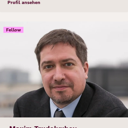
Profil ansehen
Bild
Fellow