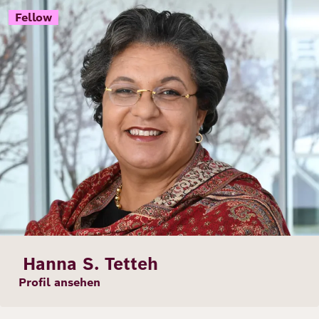
Bild
Fellow
Hanna S. Tetteh
Profil ansehen