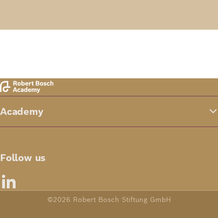
Academy
Follow us
©2026 Robert Bosch Stiftung GmbH