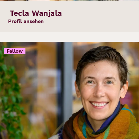
Tecla Wanjala
Profil ansehen
Bild
Fellow