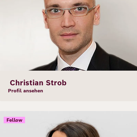
Christian Strob
Profil ansehen
Bild
Fellow