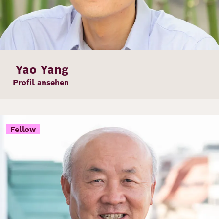
Yao Yang
Profil ansehen
Bild
Fellow