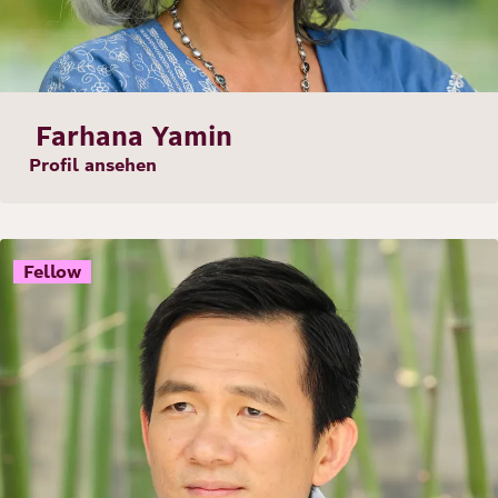
Farhana Yamin
Profil ansehen
Bild
Fellow