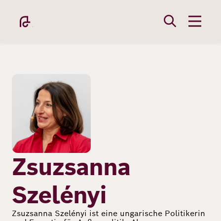
Direkt
zum
Inhalt
Bild
Academy
Fellowship
Zsuzsanna
Szelényi
Fellows
Zsuzsanna Szelényi ist eine ungarische Politikerin