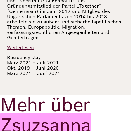
und Expertin für Außenpolitik. Als
Gründungsmitglied der Partei „Together“
Richard
(Gemeinsam) im Jahr 2012 und Mitglied des
Ungarischen Parlaments von 2014 bis 2018
von
arbeitete sie zu außen- und sicherheitspolitischen
Themen, Europapolitik, Migration,
Weizsäcker
verfassungsrechtlichen Angelegenheiten und
Genderfragen.
Forum
Weiterlesen
Residency stay
März 2021 – Juli 2021
Veranstaltungen
Okt. 2019 – Juni 2020
März 2021 – Juni 2021
Perspectives
Mehr über
Deutsch
Englisch
Zsuzsanna