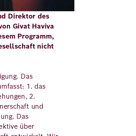
d Direktor des
von Givat Haviva
 diesem Programm,
esellschaft nicht
tigung. Das
mfasst: 1. das
ehungen, 2.
tnerschaft und
ung. Das
ektive über