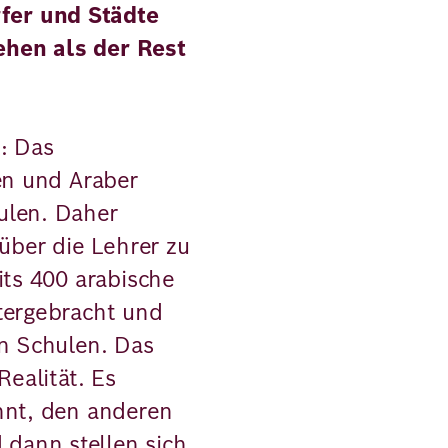
er und Städte
hen als der Rest
l: Das
en und Araber
ulen. Daher
 über die Lehrer zu
its 400 arabische
tergebracht und
en Schulen. Das
Realität. Es
nnt, den anderen
dann stellen sich