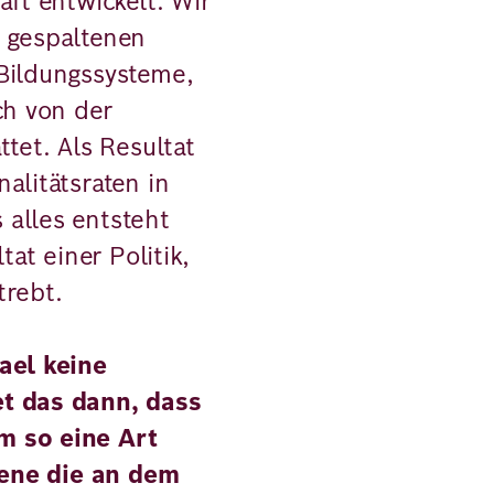
aft entwickelt. Wir
r gespaltenen
Bildungssysteme,
ch von der
ttet. Als Resultat
alitätsraten in
alles entsteht
tat einer Politik,
strebt.
ael keine
et das dann, dass
m so eine Art
Ebene die an dem