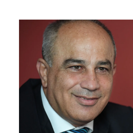
Richard
von
Image
Weizsäcker
Forum
Events
Perspectives
German
English