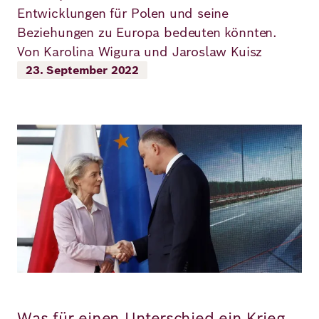
Entwicklungen für Polen und seine
Richard
Beziehungen zu Europa bedeuten könnten.
von
Von Karolina Wigura und Jaroslaw Kuisz
23. September 2022
Weizsäcker
Forum
Bild
Veranstaltungen
Perspectives
Deutsch
Englisch
Was für einen Unterschied ein Krieg