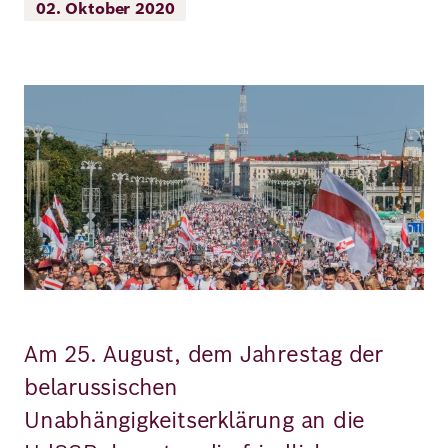
02. Oktober 2020
Richard
von
Bild
Weizsäcker
Forum
Veranstaltungen
Perspectives
Am 25. August, dem Jahrestag der
Deutsch
Englisch
belarussischen
Unabhängigkeitserklärung an die