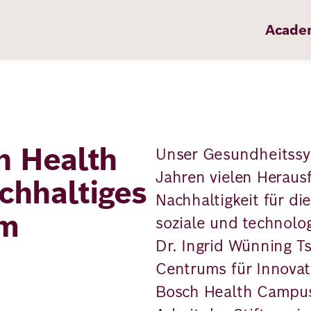
Acade
h Health
Unser Gesundheitssy
Jahren vielen Heraus
chhaltiges
Nachhaltigkeit für di
em
soziale und technolo
Dr. Ingrid Wünning Ts
Centrums für Innova
Bosch Health Campus