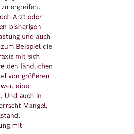
zu ergreifen.
och Arzt oder
en bisherigen
astung und auch
 zum Beispiel die
axis mit sich
re den ländlichen
tel von größeren
hwer, eine
. Und auch in
errscht Mangel,
tstand.
ung mit