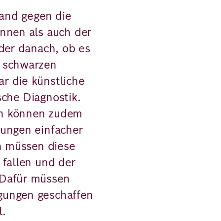
land gegen die
nnen als auch der
lder danach, ob es
m schwarzen
r die künstliche
ische Diagnostik.
en können zudem
kungen einfacher
ch müssen diese
 fallen und der
 Dafür müssen
gungen geschaffen
l.