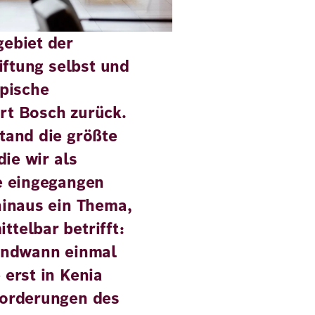
gebiet der
tiftung selbst und
opische
rt Bosch zurück.
tand die größte
die wir als
te eingegangen
hinaus ein Thema,
telbar betrifft:
gendwann einmal
 erst in Kenia
forderungen des