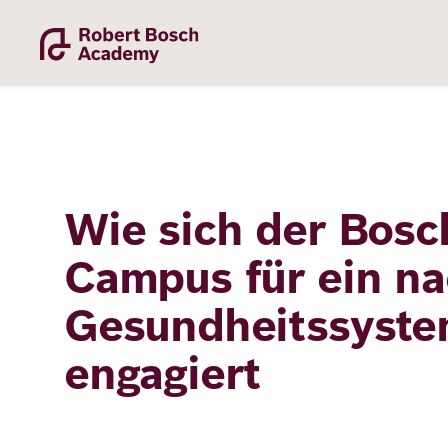
Direkt
zum
Inhalt
Wie sich der Bosc
Academy
Campus für ein na
Gesundheitssyst
Fellowship
engagiert
Fellows