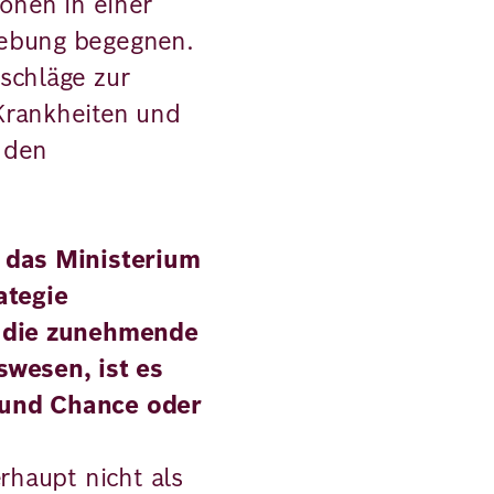
ionen in einer
gebung begegnen.
schläge zur
Krankheiten und
n den
 das Ministerium
ategie
u die zunehmende
swesen, ist es
 und Chance oder
erhaupt nicht als