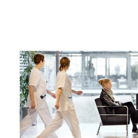
Richard
von
Weizsäcker
Forum
Bild
Veranstaltungen
Perspectives
Deutsch
Englisch