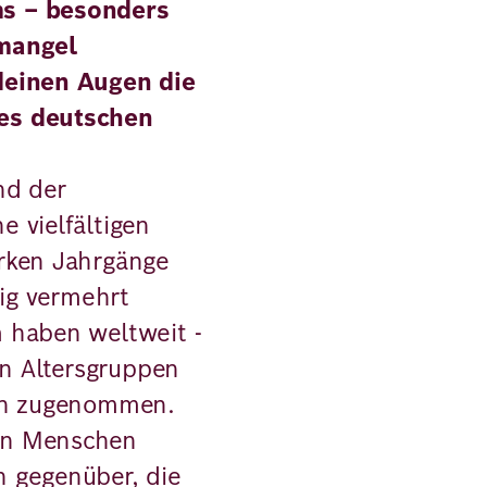
s – besonders
emangel
deinen Augen die
es deutschen
nd der
 vielfältigen
rken Jahrgänge
fig vermehrt
 haben weltweit -
en Altersgruppen
ten zugenommen.
en Menschen
 gegenüber, die