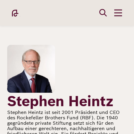
Direkt
zum
Inhalt
Bild
Academy
Fellowship
Stephen Heintz
Stephen Heintz ist seit 2001 Präsident und CEO
des Rockefeller Brothers Fund (RBF). Die 1940
Fellows
gegründete private Stiftung setzt sich für den
Aufbau einer gerechteren, nachhaltigeren und
friedlicheren Welt ein. Sie fördert Projekte und