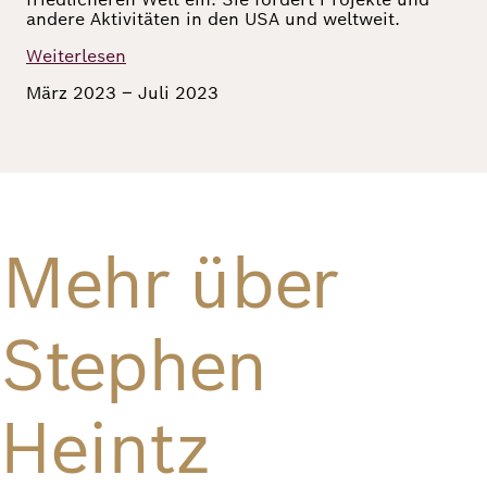
andere Aktivitäten in den USA und weltweit.
Richard
Weiterlesen
von
März 2023 – Juli 2023
Weizsäcker
Forum
Veranstaltungen
Mehr über
Perspectives
Stephen
Deutsch
Englisch
Heintz