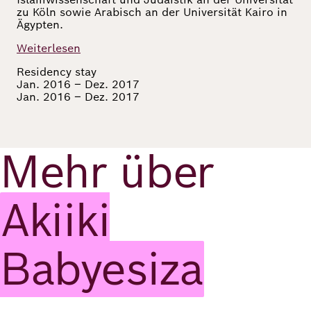
zu Köln sowie Arabisch an der Universität Kairo in
Richard
Ägypten.
von
Weiterlesen
Weizsäcker
Residency stay
Jan. 2016 – Dez. 2017
Forum
Jan. 2016 – Dez. 2017
Veranstaltungen
Mehr über
Akiiki
Perspectives
Babyesiza
Deutsch
Englisch