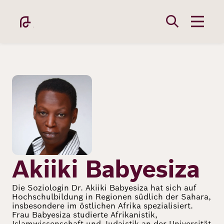
Direkt
zum
Inhalt
Bild
Academy
Fellowship
Akiiki Babyesiza
Die Soziologin Dr. Akiiki Babyesiza hat sich auf
Hochschulbildung in Regionen südlich der Sahara,
Fellows
insbesondere im östlichen Afrika spezialisiert.
Frau Babyesiza studierte Afrikanistik,
Islamwissenschaft und Judaistik an der Universität