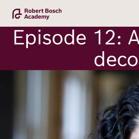
Direkt
zum
Inhalt
Episode 12: 
deco
Bild
Academy
Fellowship
Fellows