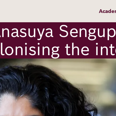
Acade
Anasuya Sengupt
lonising the int