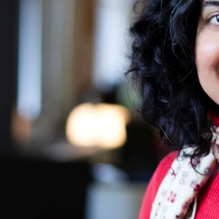
Richard
von
Weizsäcker
Forum
Veranstaltungen
Perspectives
Deutsch
Englisch