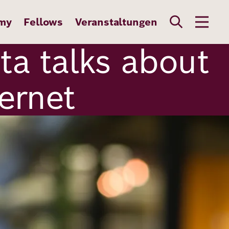
my
Fellows
Veranstaltungen
a talks about
ernet