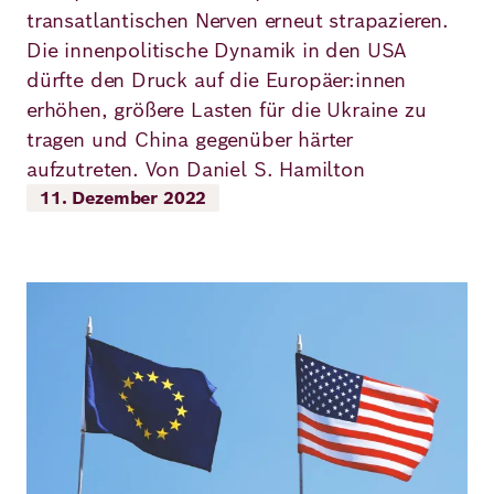
transatlantischen Nerven erneut strapazieren.
Richard
Die innenpolitische Dynamik in den USA
von
dürfte den Druck auf die Europäer:innen
erhöhen, größere Lasten für die Ukraine zu
Weizsäcker
tragen und China gegenüber härter
Forum
aufzutreten. Von Daniel S. Hamilton
11. Dezember 2022
Veranstaltungen
Bild
Perspectives
Deutsch
Englisch