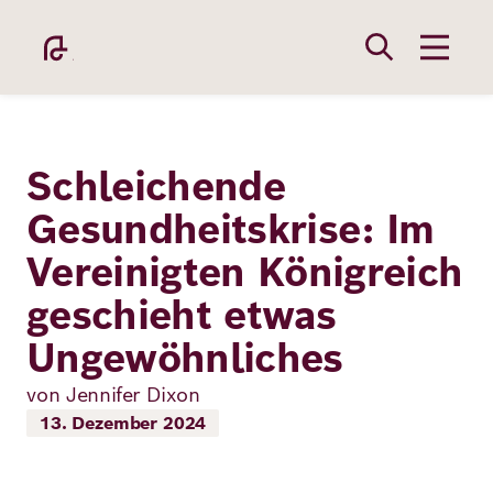
Direkt
zum
Inhalt
Schleichende
Gesundheitskrise: Im
Vereinigten Königreich
Academy
geschieht etwas
Ungewöhnliches
Fellowship
von Jennifer Dixon
13. Dezember 2024
Fellows