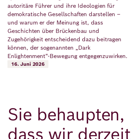
autoritäre Führer und ihre Ideologien für
Richard
demokratische Gesellschaften darstellen –
von
und warum er der Meinung ist, dass
Geschichten über Brückenbau und
Weizsäcker
Zugehörigkeit entscheidend dazu beitragen
Forum
können, der sogenannten „Dark
Enlightenment“-Bewegung entgegenzuwirken.
16. Juni 2026
Veranstaltungen
Perspectives
Sie behaupten,
Deutsch
Englisch
dass wir derzeit