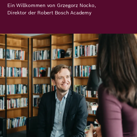
Ein Willkommen von Grzegorz Nocko,
Richard
Direktor der Robert Bosch Academy
von
Weizsäcker
Bild
Forum
Veranstaltungen
Perspectives
Deutsch
Englisch