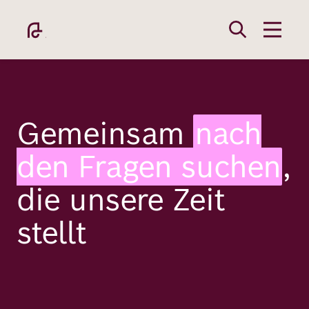
Direkt
zum
Inhalt
Gemeinsam
nach
den Fragen suchen
,
Academy
die unsere Zeit
Fellowship
stellt
Fellows