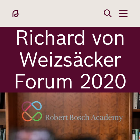
Direkt
zum
Inhalt
Richard von
Weizsäcker
Forum 2020
Academy
Bild
Fellowship
Fellows