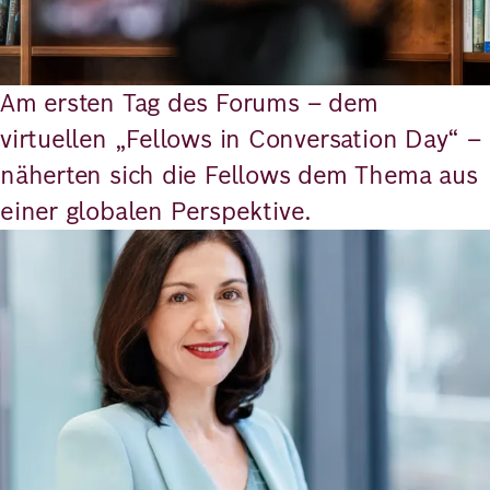
Richard
von
Am ersten Tag des Forums – dem
Weizsäcker
virtuellen „Fellows in Conversation Day“ –
Forum
näherten sich die Fellows dem Thema aus
einer globalen Perspektive.
Veranstaltungen
Bild
Perspectives
Deutsch
Englisch