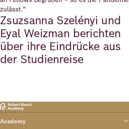
zulässt.“
Zsuzsanna Szelényi und
Eyal Weizman berichten
über ihre Eindrücke aus
der Studienreise
Video Abspielen
Video Abspielen
Academy