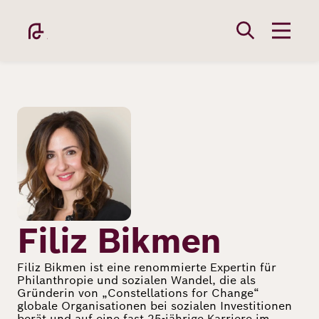
Direkt
zum
Inhalt
Bild
Academy
Fellowship
Filiz Bikmen
Filiz Bikmen ist eine renommierte Expertin für
Philanthropie und sozialen Wandel, die als
Fellows
Gründerin von „Constellations for Change“
globale Organisationen bei sozialen Investitionen
berät und auf eine fast 25-jährige Karriere im