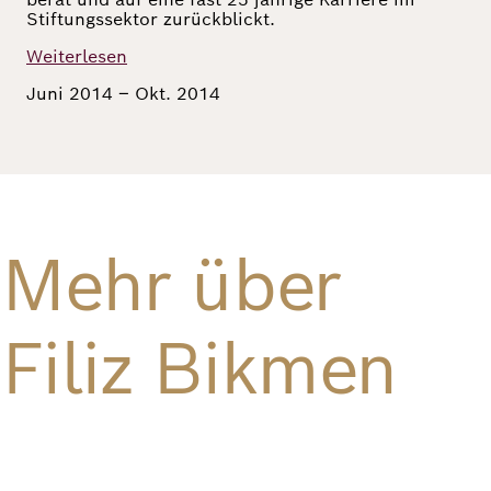
Stiftungssektor zurückblickt.
Richard
Weiterlesen
von
Juni 2014 – Okt. 2014
Weizsäcker
Forum
Veranstaltungen
Mehr über
Perspectives
Filiz Bikmen
Deutsch
Englisch